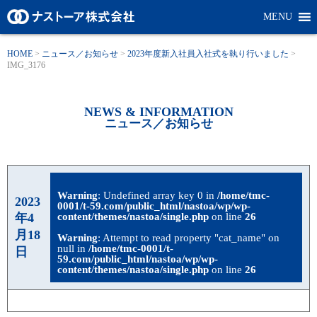
MENU
HOME
>
ニュース／お知らせ
>
2023年度新入社員入社式を執り行いました
>
IMG_3176
NEWS & INFORMATION
ニュース／お知らせ
Warning
: Undefined array key 0 in
/home/tmc-
2023
0001/t-59.com/public_html/nastoa/wp/wp-
年4
content/themes/nastoa/single.php
on line
26
月18
Warning
: Attempt to read property "cat_name" on
null in
/home/tmc-0001/t-
日
59.com/public_html/nastoa/wp/wp-
content/themes/nastoa/single.php
on line
26