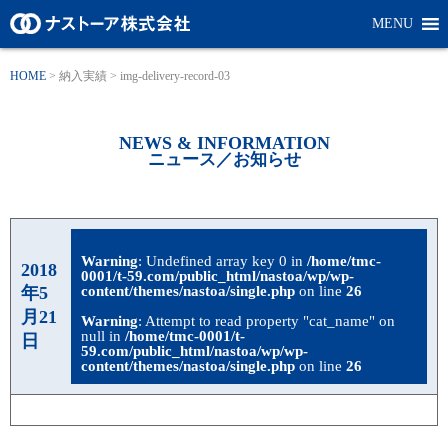
MENU
HOME
>
納入実績
>
img-delivery-record-03
NEWS & INFORMATION
ニュース／お知らせ
Warning
: Undefined array key 0 in
/home/tmc-
2018
0001/t-59.com/public_html/nastoa/wp/wp-
年5
content/themes/nastoa/single.php
on line
26
月21
Warning
: Attempt to read property "cat_name" on
null in
/home/tmc-0001/t-
日
59.com/public_html/nastoa/wp/wp-
content/themes/nastoa/single.php
on line
26