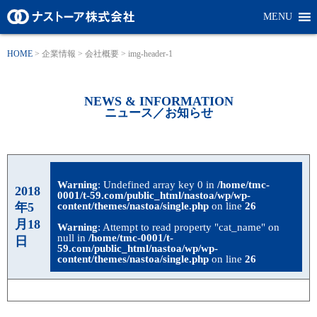
MENU
HOME
>
企業情報
>
会社概要
>
img-header-1
NEWS & INFORMATION
ニュース／お知らせ
Warning
: Undefined array key 0 in
/home/tmc-
2018
0001/t-59.com/public_html/nastoa/wp/wp-
年5
content/themes/nastoa/single.php
on line
26
月18
Warning
: Attempt to read property "cat_name" on
null in
/home/tmc-0001/t-
日
59.com/public_html/nastoa/wp/wp-
content/themes/nastoa/single.php
on line
26